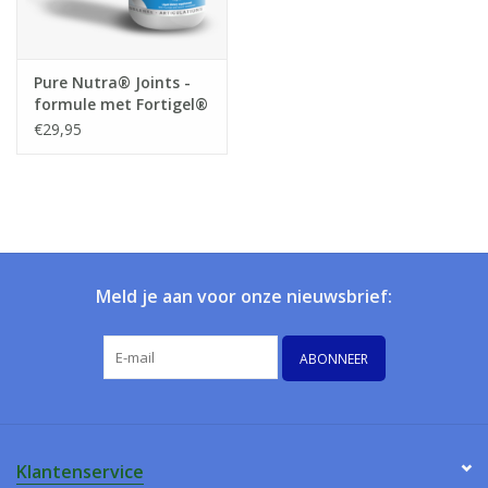
Pure Nutra® Joints -
formule met Fortigel®
gehydrolyseerd
€29,95
collageen
Meld je aan voor onze nieuwsbrief:
ABONNEER
Klantenservice