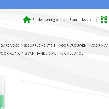
Snelle levering binnen 48 uur geleverd
IBARE VOEDINGSSUPPLEMENTEN
VOOR VROUWEN
VOOR MA
OOR REINIGING VAN HANDEN MET 70% ALCOHOL
spray met
enisine en
.
 verzorgt de
oogt snel en
en zacht