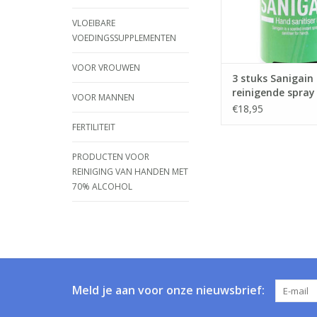
Kan ook gebruikt wo
VLOEIBARE
TOEVOEGEN AAN WI
het reinigen van
VOEDINGSSUPPLEMENTEN
oppervlakten zoa
VOOR VROUWEN
3 stuks Sanigain
reinigende spray
VOOR MANNEN
handen
€18,95
FERTILITEIT
PRODUCTEN VOOR
REINIGING VAN HANDEN MET
70% ALCOHOL
Meld je aan voor onze nieuwsbrief: