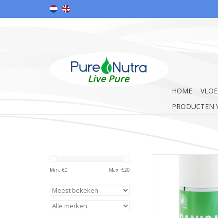
HOME
VLOE
PRODUCTEN V
Een reinigende hand
70% alcohol, Chloorf
Min: €
0
Max: €
20
Dimethicon
Met een lekkere geur,
handen, plakt niet, dr
geeft de handen e
gevoel.