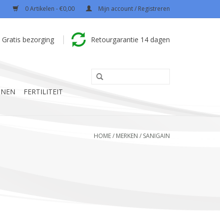
0 Artikelen - €0,00
Mijn account / Registreren
Gratis bezorging
Retourgarantie 14 dagen
NNEN
FERTILITEIT
HOME
/
MERKEN
/
SANIGAIN